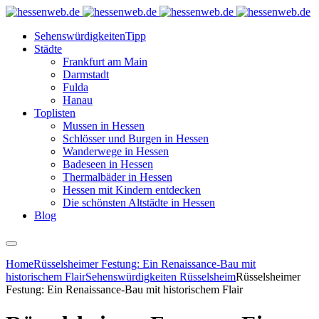
Sehenswürdigkeiten
Tipp
Städte
Frankfurt am Main
Darmstadt
Fulda
Hanau
Toplisten
Mussen in Hessen
Schlösser und Burgen in Hessen
Wanderwege in Hessen
Badeseen in Hessen
Thermalbäder in Hessen
Hessen mit Kindern entdecken
Die schönsten Altstädte in Hessen
Blog
Home
Rüsselsheimer Festung: Ein Renaissance-Bau mit
historischem Flair
Sehenswürdigkeiten Rüsselsheim
Rüsselsheimer
Festung: Ein Renaissance-Bau mit historischem Flair