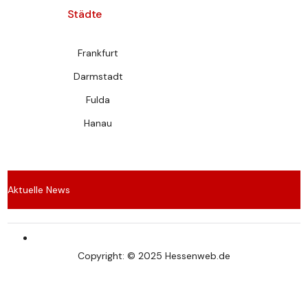
Städte
Frankfurt
Darmstadt
Fulda
Hanau
Aktuelle News
Wespen vertreiben – Effektive Methoden für den
Copyright: © 2025 Hessenweb.de
Sommer