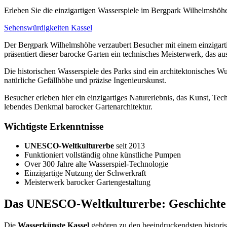
Erleben Sie die einzigartigen Wasserspiele im Bergpark Wilhelmshö
Sehenswürdigkeiten Kassel
Der Bergpark Wilhelmshöhe verzaubert Besucher mit einem einzigarti
präsentiert dieser barocke Garten ein technisches Meisterwerk, das aus
Die historischen Wasserspiele des Parks sind ein architektonisches 
natürliche Gefällhöhe und präzise Ingenieurskunst.
Besucher erleben hier ein einzigartiges Naturerlebnis, das Kunst, Te
lebendes Denkmal barocker Gartenarchitektur.
Wichtigste Erkenntnisse
UNESCO-Weltkulturerbe
seit 2013
Funktioniert vollständig ohne künstliche Pumpen
Over 300 Jahre alte Wasserspiel-Technologie
Einzigartige Nutzung der Schwerkraft
Meisterwerk barocker Gartengestaltung
Das UNESCO-Weltkulturerbe: Geschichte 
Die
Wasserkünste Kassel
gehören zu den beeindruckendsten historis