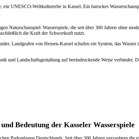
he, ein UNESCO-Weltkulturerbe in Kassel. Ein barockes Wasserschausp
gen Naturschauspiel: Wasserspiele, die seit über 300 Jahren ohne mod
schließlich die Kraft der Schwerkraft nutzt.
Wunder. Landgrafen von Hessen-Kassel schufen ein System, das Wasser ü
chnik und Landschaftsgestaltung auf beeindruckende Weise verbindet. De
und Bedeutung der Kasseler Wasserspiele
chen Parkanlagen Deutschlands. Seit über 300 Jahren verzaubern die e