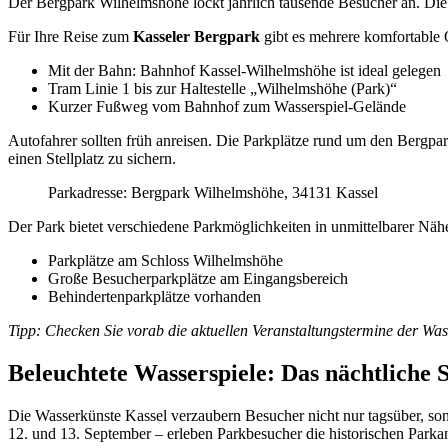
Der Bergpark Wilhelmshöhe lockt jährlich tausende Besucher an. Die 
Für Ihre Reise zum
Kasseler Bergpark
gibt es mehrere komfortable 
Mit der Bahn: Bahnhof Kassel-Wilhelmshöhe ist ideal gelegen
Tram Linie 1 bis zur Haltestelle „Wilhelmshöhe (Park)“
Kurzer Fußweg vom Bahnhof zum Wasserspiel-Gelände
Autofahrer sollten früh anreisen. Die Parkplätze rund um den Bergp
einen Stellplatz zu sichern.
Parkadresse: Bergpark Wilhelmshöhe, 34131 Kassel
Der Park bietet verschiedene Parkmöglichkeiten in unmittelbarer Nähe
Parkplätze am Schloss Wilhelmshöhe
Große Besucherparkplätze am Eingangsbereich
Behindertenparkplätze vorhanden
Tipp: Checken Sie vorab die aktuellen Veranstaltungstermine der Wass
Beleuchtete Wasserspiele: Das nächtliche
Die Wasserkünste Kassel verzaubern Besucher nicht nur tagsüber, so
12. und 13. September – erleben Parkbesucher die historischen Park