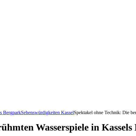
ls Bergpark
Sehenswürdigkeiten Kassel
Spektakel ohne Technik: Die be
rühmten Wasserspiele in Kassels