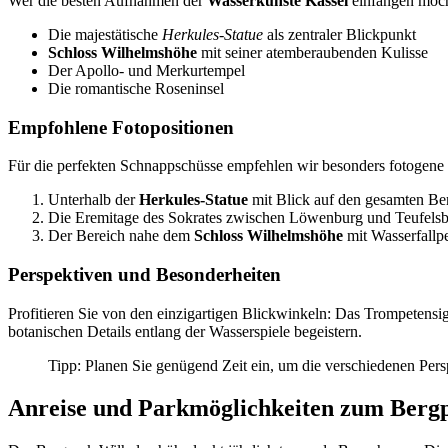
Wer die besten Aufnahmen der
Wasserkünste Kassel
einfangen möcht
Die majestätische
Herkules-Statue
als zentraler Blickpunkt
Schloss Wilhelmshöhe
mit seiner atemberaubenden Kulisse
Der Apollo- und Merkurtempel
Die romantische Roseninsel
Empfohlene Fotopositionen
Für die perfekten Schnappschüsse empfehlen wir besonders fotogene 
Unterhalb der
Herkules-Statue
mit Blick auf den gesamten Be
Die Eremitage des Sokrates zwischen Löwenburg und Teufels
Der Bereich nahe dem
Schloss Wilhelmshöhe
mit Wasserfallp
Perspektiven und Besonderheiten
Profitieren Sie von den einzigartigen Blickwinkeln: Das Trompetens
botanischen Details entlang der Wasserspiele begeistern.
Tipp: Planen Sie genügend Zeit ein, um die verschiedenen Pers
Anreise und Parkmöglichkeiten zum Berg