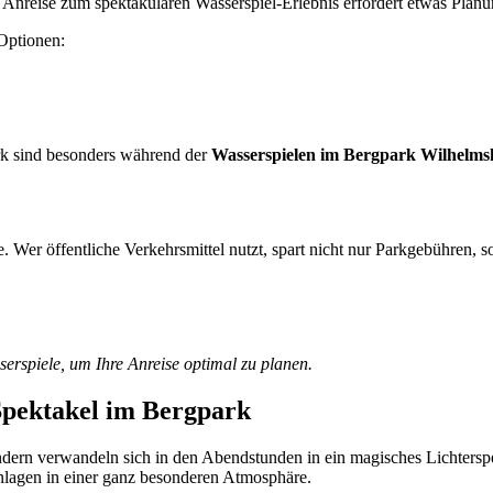
Anreise zum spektakulären Wasserspiel-Erlebnis erfordert etwas Planun
Optionen:
ark sind besonders während der
Wasserspielen im Bergpark Wilhelms
. Wer öffentliche Verkehrsmittel nutzt, spart nicht nur Parkgebühren,
erspiele, um Ihre Anreise optimal zu planen.
 Spektakel im Bergpark
ndern verwandeln sich in den Abendstunden in ein magisches Lichters
anlagen in einer ganz besonderen Atmosphäre.