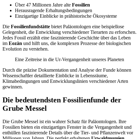
Über 47 Millionen Jahre alte
Fossilien
Herausragende Erhaltungsbedingungen
Einzigartige Einblicke in prähistorische Ökosysteme
Die
Fossilienfundstätte
bietet Paläontologen eine beispiellose
Gelegenheit, die Entwicklung verschiedener Tierarten zu erforschen.
Jedes Fossil erzählt eine faszinierende Geschichte über das Leben
im
Eozän
und hilft uns, die komplexen Prozesse der biologischen
Evolution zu verstehen.
Eine Zeitreise in die Ur-Vergangenheit unseres Planeten
Durch die präzise Dokumentation und Analyse der Funde können
Wissenschaftler detaillierte Einblicke in Lebensräume,
Klimabedingungen und Entwicklungslinien verschiedener Arten
gewinnen.
Die bedeutendsten Fossilienfunde der
Grube Messel
Die Grube Messel ist ein wahrer Schatz für Paläontologen. Ihre
Fossilien bieten ein einzigartiges Fenster in die Vergangenheit und
enthüllen faszinierende Details über die Tier- und Pflanzenwelt vor
Millionen von Jahren. Die perfekt erhaltenen
Urwaldmumien