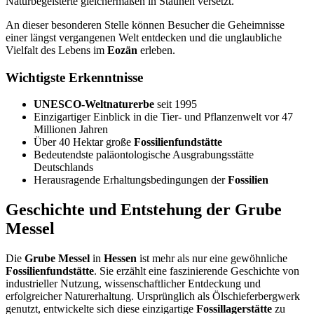
Naturbegeisterte gleichermaßen in Staunen versetzt.
An dieser besonderen Stelle können Besucher die Geheimnisse
einer längst vergangenen Welt entdecken und die unglaubliche
Vielfalt des Lebens im
Eozän
erleben.
Wichtigste Erkenntnisse
UNESCO-Weltnaturerbe
seit 1995
Einzigartiger Einblick in die Tier- und Pflanzenwelt vor 47
Millionen Jahren
Über 40 Hektar große
Fossilienfundstätte
Bedeutendste paläontologische Ausgrabungsstätte
Deutschlands
Herausragende Erhaltungsbedingungen der
Fossilien
Geschichte und Entstehung der Grube
Messel
Die
Grube Messel
in
Hessen
ist mehr als nur eine gewöhnliche
Fossilienfundstätte
. Sie erzählt eine faszinierende Geschichte von
industrieller Nutzung, wissenschaftlicher Entdeckung und
erfolgreicher Naturerhaltung. Ursprünglich als Ölschieferbergwerk
genutzt, entwickelte sich diese einzigartige
Fossillagerstätte
zu