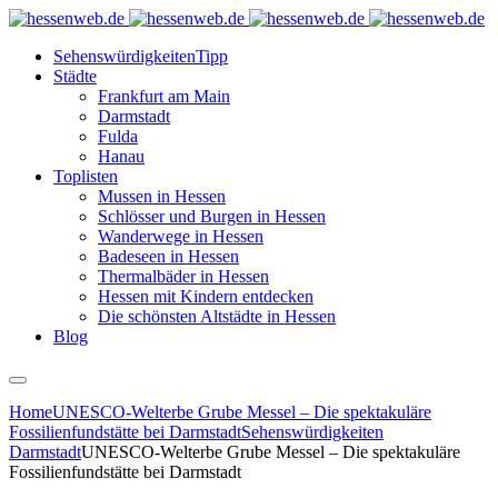
Sehenswürdigkeiten
Tipp
Städte
Frankfurt am Main
Darmstadt
Fulda
Hanau
Toplisten
Mussen in Hessen
Schlösser und Burgen in Hessen
Wanderwege in Hessen
Badeseen in Hessen
Thermalbäder in Hessen
Hessen mit Kindern entdecken
Die schönsten Altstädte in Hessen
Blog
Home
UNESCO-Welterbe Grube Messel – Die spektakuläre
Fossilienfundstätte bei Darmstadt
Sehenswürdigkeiten
Darmstadt
UNESCO-Welterbe Grube Messel – Die spektakuläre
Fossilienfundstätte bei Darmstadt