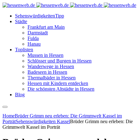
Sehenswürdigkeiten
Tipp
Städte
Frankfurt am Main
Darmstadt
Fulda
Hanau
Toplisten
Mussen in Hessen
Schlösser und Burgen in Hessen
Wanderwege in Hessen
Badeseen in Hessen
Thermalbäder in Hessen
Hessen mit Kindern entdecken
Die schönsten Altstädte in Hessen
Blog
Home
Brüder Grimm neu erleben: Die Grimmwelt Kassel im
Porträt
Sehenswürdigkeiten Kassel
Brüder Grimm neu erleben: Die
Grimmwelt Kassel im Porträt