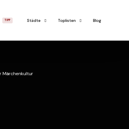
Städte
Toplisten
Blog
TIPP
Frankfurt am Main
Mussen in Hessen
Darmstadt
Schlösser und Burgen in Hessen
r Märchenkultur
Fulda
Wanderwege in Hessen
Hanau
Badeseen in Hessen
Thermalbäder in Hessen
Hessen mit Kindern entdecken
Die schönsten Altstädte in Hessen