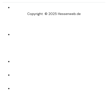
Wespen vertreiben – Effektive Methoden für den
Copyright: © 2025 Hessenweb.de
Sommer
Badsanierung in Frankfurt – Experten für Ihr neues
Traumbad
Ergonomie im Büro – Gesund und effizient arbeiten
Tatortreiniger der Beruf – Ein einzigartiger Job
Asbestgutachten von zertifizierten
Sachverständigen in Hessen