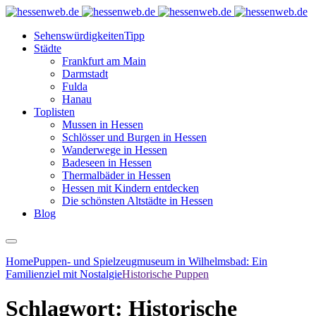
Sehenswürdigkeiten
Tipp
Städte
Frankfurt am Main
Darmstadt
Fulda
Hanau
Toplisten
Mussen in Hessen
Schlösser und Burgen in Hessen
Wanderwege in Hessen
Badeseen in Hessen
Thermalbäder in Hessen
Hessen mit Kindern entdecken
Die schönsten Altstädte in Hessen
Blog
Home
Puppen- und Spielzeugmuseum in Wilhelmsbad: Ein
Familienziel mit Nostalgie
Historische Puppen
Schlagwort:
Historische