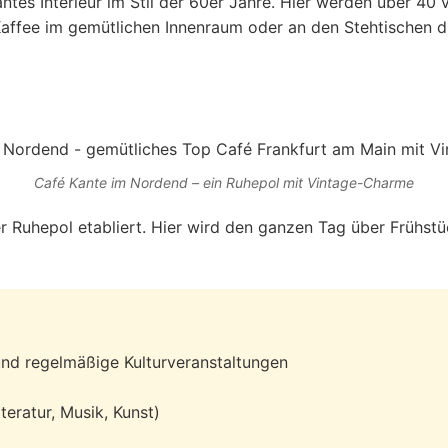
es Interieur im Stil der 60er Jahre. Hier werden über 40 
 Kaffee im gemütlichen Innenraum oder an den Stehtischen 
Café Kante im Nordend – ein Ruhepol mit Vintage-Charme
 Ruhepol etabliert. Hier wird den ganzen Tag über Frühstüc
d regelmäßige Kulturveranstaltungen
teratur, Musik, Kunst)