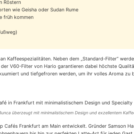
n Röstern
orten wie Geisha oder Sudan Rume
de früh kommen
 Fußweg)
t an Kaffeespezialitäten. Neben dem „Standard-Filter“ wer
er V60-Filter von Hario garantieren dabei höchste Qualität
akuumiert und tiefgefroren werden, um ihr volles Aroma zu
Bunca überzeugt mit minimalistischem Design und exzellentem Kaffe
Top Cafés Frankfurt am Main entwickelt. Gründer Samson Hab
hnenbauern bis hin zur perfekten Latte-Art für jeden Gast.