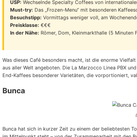
USP:
Wechselnde Specialty Coffees von internationale
Must-try:
Das „Frozen-Menu“ mit besonderen Kaffees
Besuchstipp:
Vormittags weniger voll, am Wochenen
Preisklasse:
€€€
In der Nähe:
Römer, Dom, Kleinmarkthalle (5 Minuten
Was dieses Café besonders macht, ist die enorme Vielfal
aus aller Welt angeboten. Die La Marzocco Linea PBX und d
End-Kaffees besonderer Varietäten, die vorportioniert, v
Bunca
Bunca hat sich in kurzer Zeit zu einem der beliebtesten 
im Mittelpunkt steht – von der Zusammenarbeit mit den Bo