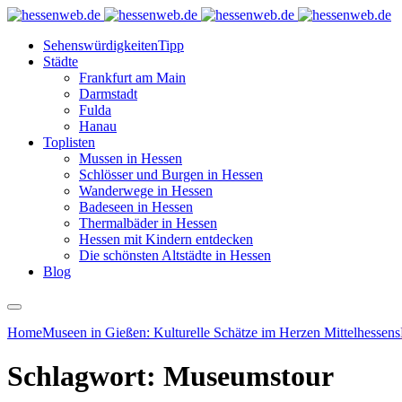
Sehenswürdigkeiten
Tipp
Städte
Frankfurt am Main
Darmstadt
Fulda
Hanau
Toplisten
Mussen in Hessen
Schlösser und Burgen in Hessen
Wanderwege in Hessen
Badeseen in Hessen
Thermalbäder in Hessen
Hessen mit Kindern entdecken
Die schönsten Altstädte in Hessen
Blog
Home
Museen in Gießen: Kulturelle Schätze im Herzen Mittelhessens
Schlagwort:
Museumstour