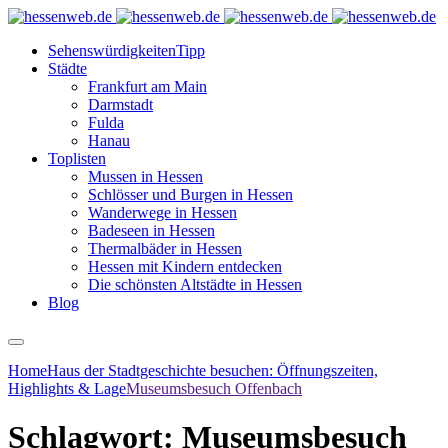
Sehenswürdigkeiten
Tipp
Städte
Frankfurt am Main
Darmstadt
Fulda
Hanau
Toplisten
Mussen in Hessen
Schlösser und Burgen in Hessen
Wanderwege in Hessen
Badeseen in Hessen
Thermalbäder in Hessen
Hessen mit Kindern entdecken
Die schönsten Altstädte in Hessen
Blog
Home
Haus der Stadtgeschichte besuchen: Öffnungszeiten,
Highlights & Lage
Museumsbesuch Offenbach
Schlagwort:
Museumsbesuch