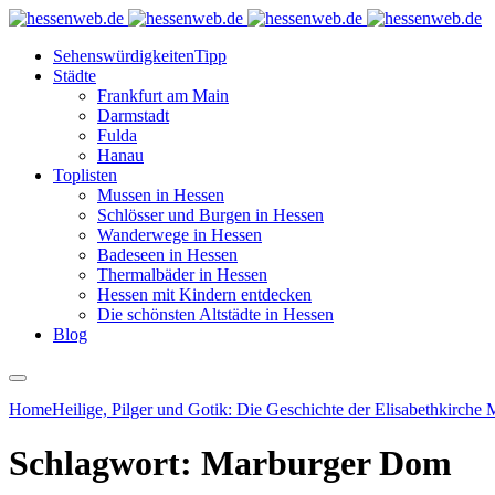
Sehenswürdigkeiten
Tipp
Städte
Frankfurt am Main
Darmstadt
Fulda
Hanau
Toplisten
Mussen in Hessen
Schlösser und Burgen in Hessen
Wanderwege in Hessen
Badeseen in Hessen
Thermalbäder in Hessen
Hessen mit Kindern entdecken
Die schönsten Altstädte in Hessen
Blog
Home
Heilige, Pilger und Gotik: Die Geschichte der Elisabethkirche
Schlagwort:
Marburger Dom