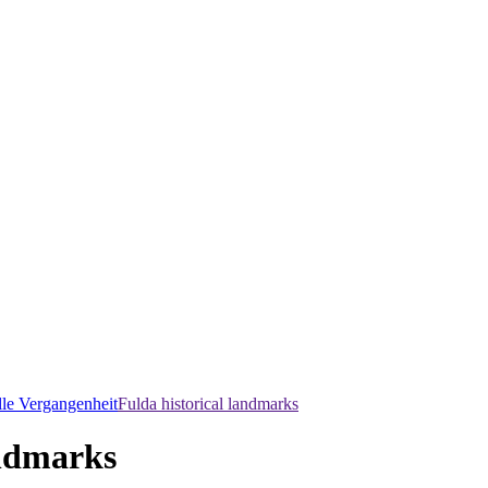
lle Vergangenheit
Fulda historical landmarks
andmarks