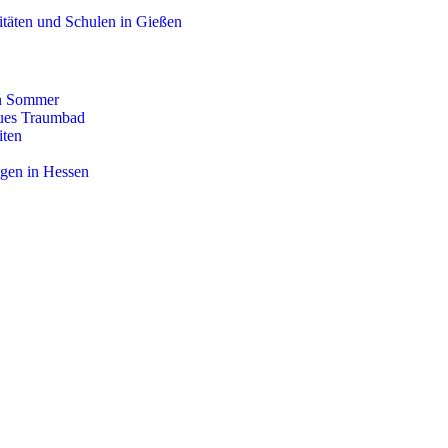
itäten und Schulen in Gießen
en Sommer
eues Traumbad
iten
igen in Hessen